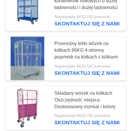
PRIVACY
kontenerów rolkowych o dużej
ładowności i dużej ładowności
POLICY
Negotiatable MOQ:100 jednostek
13
SKONTAKTUJ SIĘ Z NAMI
Zbiornik IBC do
przechowywania
Przenośny lekki wózek na
kółkach 66KG 4-stronny
płynów
pojemnik na kółkach z kółkami
Negotiatable MOQ:100 jednostek
SKONTAKTUJ SIĘ Z NAMI
10
Składany wózek na kółkach
Wózek na kółkach
Oszczędność miejsca
Dostosowany rozmiar i kolory
Negotiatable MOQ:100 jednostek
SKONTAKTUJ SIĘ Z NAMI