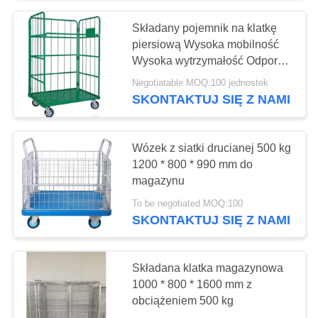
Składany pojemnik na klatkę
13
piersiową Wysoka mobilność
Wysoka wytrzymałość Odporny
Regał magazynowy
na rdzę
Negotiatable MOQ:100 jednostek
SKONTAKTUJ SIĘ Z NAMI
Wózek z siatki drucianej 500 kg
1200 * 800 * 990 mm do
magazynu
6
To be negotiated MOQ:100
Regał paletowy z
SKONTAKTUJ SIĘ Z NAMI
drucianym stojakiem
Składana klatka magazynowa
1000 * 800 * 1600 mm z
obciążeniem 500 kg