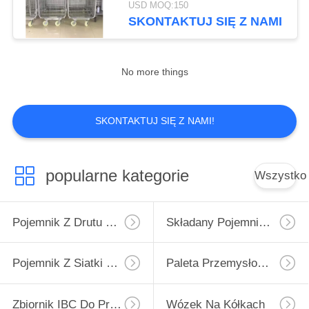
USD MOQ:150
SKONTAKTUJ SIĘ Z NAMI
38
Plastikowa skrzynia
No more things
do przechowywania
SKONTAKTUJ SIĘ Z NAMI!
13
popularne kategorie
Wszystko
Metalowa paleta do
przechowywania
Pojemnik Z Drutu Przemysłowego
Składany Pojemnik Z Drutu
Pojemnik Z Siatki Drucianej
Paleta Przemysłowa Z Tworzywa Sztucznego
Zbiornik IBC Do Przechowywania Płynów
Wózek Na Kółkach