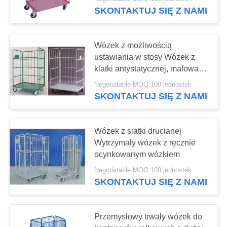
KONTROLA
SKONTAKTUJ SIĘ Z NAMI
JAKOŚCI
48
Wózek z możliwością
SKONTAKTUJ
ustawiania w stosy Wózek z
Pojemnik z siatki
SIĘ
klatki antystatycznej, malowany
proszkowo
drucianej
Z
Negotiatable MOQ:100 jednostek
SKONTAKTUJ SIĘ Z NAMI
NAMI
POPROSIĆ
Wózek z siatki drucianej
Wytrzymały wózek z ręcznie
O
34
ocynkowanym wózkiem
WYCENĘ
Paleta przemysłowa
Negotiatable MOQ:100 jednostek
SKONTAKTUJ SIĘ Z NAMI
z tworzywa
SITEMAP
sztucznego
Przemysłowy trwały wózek do