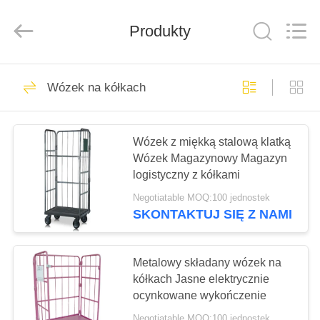
Wuhao
Industry
&
Produkty
Trade
Co.,
Ltd..
All
Rights
DOM
30
Reserved.
Wózek na kółkach
Pojemnik z drutu
PRODUKTY
przemysłowego
Wózek z miękką stalową klatką
Wózek Magazynowy Magazyn
O
logistyczny z kółkami
NAS
Negotiatable MOQ:100 jednostek
SKONTAKTUJ SIĘ Z NAMI
15
WYCIECZKA
Składany pojemnik
PO
Metalowy składany wózek na
FABRYCE
kółkach Jasne elektrycznie
z drutu
ocynkowane wykończenie
Negotiatable MOQ:100 jednostek