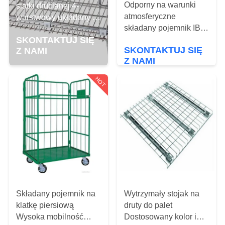
KONTROLA
Odporny na warunki
siatki drucianej 4-
atmosferyczne
JAKOŚCI
warstwowy układany w
składany pojemnik IBC
stosy Oszczędność
Dostosowany rozmiar i
SKONTAKTUJ SIĘ
miejsca Wysoka
SKONTAKTUJ
SKONTAKTUJ SIĘ
Z NAMI
kolory
widoczność dzięki
Z NAMI
stopom typu
SIĘ
europejskiego
HOT
Z
NAMI
POPROSIĆ
O
WYCENĘ
Składany pojemnik na
Wytrzymały stojak na
SITEMAP
klatkę piersiową
druty do palet
Wysoka mobilność
Dostosowany kolor i