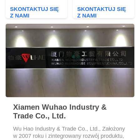
PRIVACY
Wysoka wytrzymałość
wymiary
SKONTAKTUJ SIĘ
SKONTAKTUJ SIĘ
Odporny na rdzę
POLICY
Z NAMI
Z NAMI
Xiamen Wuhao Industry &
Trade Co., Ltd.
Wu Hao Industry & Trade Co., Ltd., Założony
w 2007 roku i zintegrowany rozwój produktu,