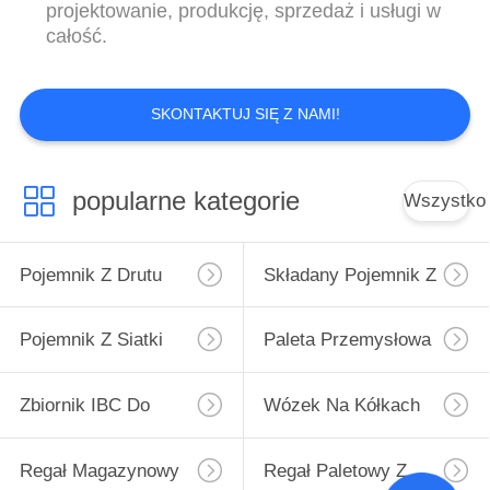
projektowanie, produkcję, sprzedaż i usługi w
całość.
SKONTAKTUJ SIĘ Z NAMI!
popularne kategorie
Wszystko
Pojemnik Z Drutu
Składany Pojemnik Z
Przemysłowego
Drutu
Pojemnik Z Siatki
Paleta Przemysłowa
Drucianej
Z Tworzywa
Zbiornik IBC Do
Wózek Na Kółkach
Sztucznego
Przechowywania
Regał Magazynowy
Regał Paletowy Z