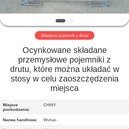
KONTROLA
JAKOŚCI
SKONTAKTUJ
Składany pojemnik z drutu
SIĘ
Z
Ocynkowane składane
NAMI
przemysłowe pojemniki z
drutu, które można układać w
POPROSIĆ
stosy w celu zaoszczędzenia
O
miejsca
WYCENĘ
Miejsce
CHINY
pochodzenia:
SITEMAP
Nazwa handlowa:
Wuhao