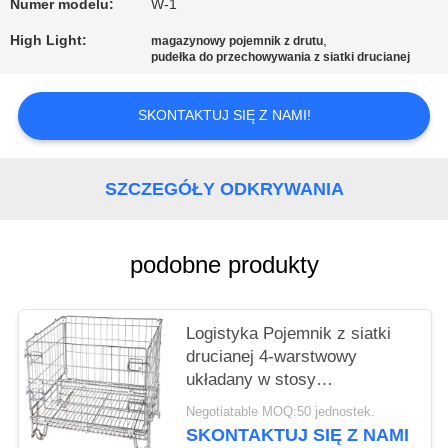
PRIVACY
Numer modelu:
W-1
POLICY
High Light:
,
magazynowy pojemnik z drutu
pudełka do przechowywania z siatki drucianej
SKONTAKTUJ SIĘ Z NAMI!
SZCZEGÓŁY ODKRYWANIA
podobne produkty
Logistyka Pojemnik z siatki
drucianej 4-warstwowy
układany w stosy
Oszczędność miejsca
Negotiatable MOQ:50 jednostek.
Wysoka widoczność dzięki
SKONTAKTUJ SIĘ Z NAMI