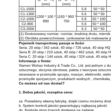
(mm)
(mm)
C1-1500
5.8
50 * 50
C1-1300
5.6
50 * 50
1200 * 100 *
1150 * 950 *
C2-1000
5.8
50 * 100
890
750
C2-800
5.6
50 * 100
C3-2000
6.3
50 * 50
(1) Dostosowany rozmiar: rozmiar, średnicę drutu, miernik
(2) Obróbka powierzchniowa: cynkowanie lub malowanie 
Pojemnik transportowy pasuje w ilości
Seria: 20 stóp / 342 sztuk, 40 stóp / 726 sztuk, 40 stóp HQ
Seria B: 20 ​​stóp / 210 sztuk, 40 stóp / 462 sztuk, 40 stóp
Seria C: 20 stóp / 144 sztuk, 40 stóp / 324 sztuk, 40 stóp
Informacje o firmie:
Xiamen Wuhao Industry & Trade Co., Ltd. jest jednym z du
sztucznego, skrzynia obrotowa, paleta z tworzywa sztuczne
stosowane w przemyśle sprzętu, maszyn, elektroniki, wiel
przemyśle spożywczym, produktach wodnych , chemikalia, o
Co możesz od nas dostać?
1. Dobra jakość, rozsądna cena:
za.
Posiadamy własną fabrykę, dzięki czemu możemy dosta
b.
System kontroli jakości gwarantujący najlepszą jakość.
do.
Kontrola stron trzecich dostępna na żądanie.