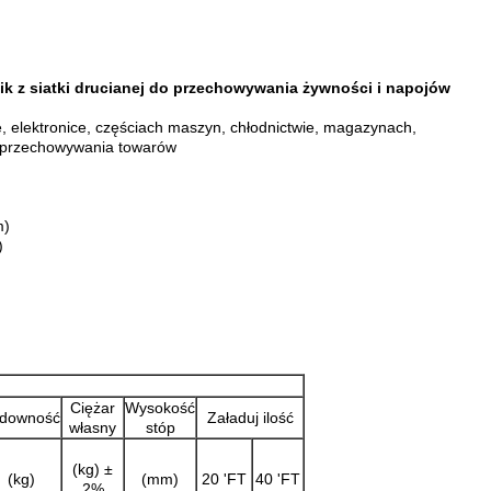
k z siatki drucianej do przechowywania żywności i napojów
e, elektronice, częściach maszyn, chłodnictwie, magazynach,
i przechowywania towarów
m)
)
Ciężar
Wysokość
downość
Załaduj ilość
własny
stóp
(kg) ±
(kg)
(mm)
20 'FT
40 'FT
2%