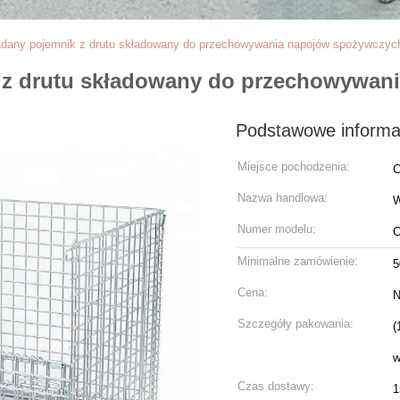
adany pojemnik z drutu składowany do przechowywania napojów spożywczyc
 z drutu składowany do przechowywan
Podstawowe informa
Miejsce pochodzenia:
C
Nazwa handlowa:
W
Numer modelu:
C
Minimalne zamówienie:
5
Cena:
N
Szczegóły pakowania:
(
w
Czas dostawy:
1