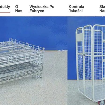
dukty
O
Wycieczka Po
Kontrola
Sko
Nas
Fabryce
Jakości
Na