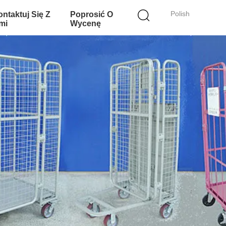
Polish
ntaktuj Się Z
Poprosić O
mi
Wycenę