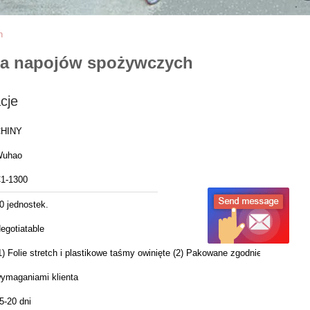
h
ia napojów spożywczych
cje
HINY
uhao
1-1300
0 jednostek.
egotiatable
1) Folie stretch i plastikowe taśmy owinięte (2) Pakowane zgodnie z
ymaganiami klienta
5-20 dni