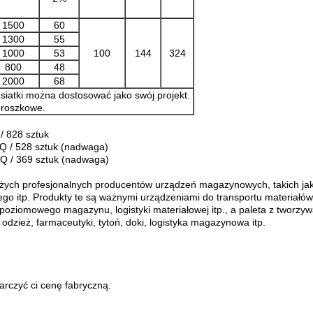
1500
60
1300
55
1000
53
100
144
324
800
48
2000
68
 siatki można dostosować jako swój projekt.
proszkowe.
 / 828 sztuk
 HQ / 528 sztuk (nadwaga)
 HQ / 369 sztuk (nadwaga)
żych profesjonalnych producentów urządzeń magazynowych, takich jak p
go itp. Produkty te są ważnymi urządzeniami do transportu materiałów
opoziomowego magazynu, logistyki materiałowej itp., a paleta z tworzy
dzież, farmaceutyki, tytoń, doki, logistyka magazynowa itp.
rczyć ci cenę fabryczną.