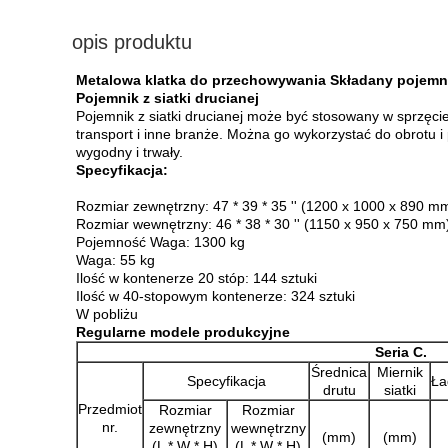
opis produktu
Metalowa klatka do przechowywania Składany pojemni
Pojemnik z siatki drucianej
Pojemnik z siatki drucianej może być stosowany w sprzęci
transport i inne branże.
Można go wykorzystać do obrotu 
wygodny i trwały.
Specyfikacja:
Rozmiar zewnętrzny: 47 * 39 * 35 '' (1200 x 1000 x 890 m
Rozmiar wewnętrzny: 46 * 38 * 30 '' (1150 x 950 x 750 mm
Pojemność Waga: 1300 kg
Waga: 55 kg
Ilość w kontenerze 20 stóp: 144 sztuki
Ilość w 40-stopowym kontenerze: 324 sztuki
W pobliżu
Regularne modele produkcyjne
Seria C.
Średnica
Miernik
Specyfikacja
Ła
drutu
siatki
Przedmiot
Rozmiar
Rozmiar
nr.
zewnętrzny
wewnętrzny
(mm)
(mm)
(L * W * H)
(L * W * H)