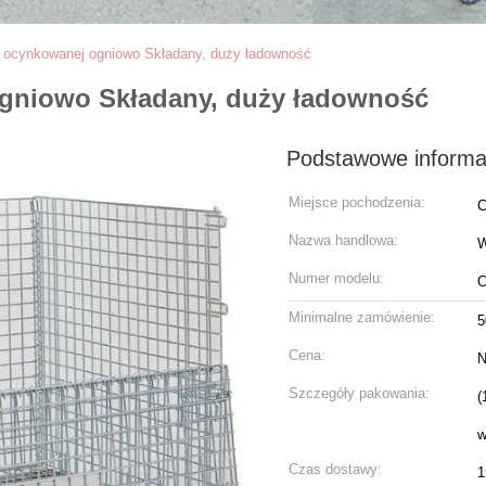
i ocynkowanej ogniowo Składany, duży ładowność
ogniowo Składany, duży ładowność
Podstawowe informa
Miejsce pochodzenia:
C
Nazwa handlowa:
W
Numer modelu:
C
Minimalne zamówienie:
5
Cena:
N
Szczegóły pakowania:
(
w
Czas dostawy:
1