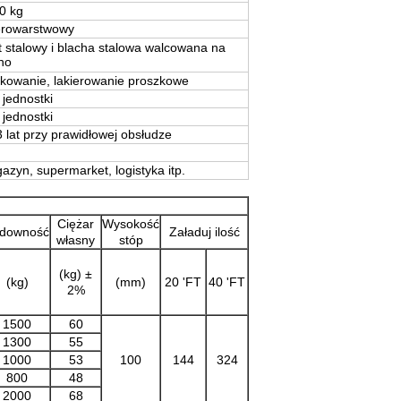
0 kg
erowarstwowy
t stalowy i blacha stalowa walcowana na
no
kowanie, lakierowanie proszkowe
 jednostki
 jednostki
3 lat przy prawidłowej obsłudze
azyn, supermarket, logistyka itp.
Ciężar
Wysokość
downość
Załaduj ilość
własny
stóp
(kg) ±
(kg)
(mm)
20 'FT
40 'FT
2%
1500
60
1300
55
1000
53
100
144
324
800
48
2000
68