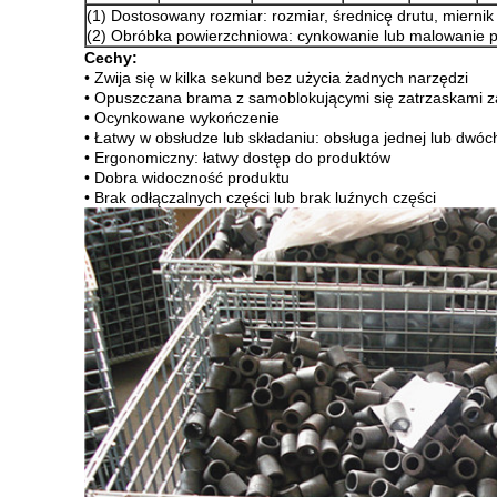
(1) Dostosowany rozmiar: rozmiar, średnicę drutu, miernik
(2) Obróbka powierzchniowa: cynkowanie lub malowanie 
Cechy:
• Zwija się w kilka sekund bez użycia żadnych narzędzi
• Opuszczana brama z samoblokującymi się zatrzaskami z
• Ocynkowane wykończenie
• Łatwy w obsłudze lub składaniu: obsługa jednej lub dwóc
• Ergonomiczny: łatwy dostęp do produktów
• Dobra widoczność produktu
• Brak odłączalnych części lub brak luźnych części