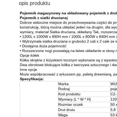
opis produktu
Pojemnik magazynowy na składowany pojemnik z drut
Pojemnik z siatki drucianej
Dobrze widoczne miejsce do przechowywania części do pr
konstrukcję, którą można układać jeden na drugim, dla w
wymiary, materiał Siatka druciana, składany Tak, rozszerz
• 1200L x 1000W x 890H mm / 1000L x 800W x 840H mm 
• Wytrzymała siatka druciana o grubości 2 cali x 2 cale 
• Dostępna duża pojemność
• Rozszerzone nogi pozwalają na łatwe układanie w stosy
Opcje kółek
Kółka skrętne z łożyskiem tocznym wykonane są z wysokou
Dwa obrotowe blokujące kółka z tworzywa sztucznego i dw
Inne opcje
Może współpracować z arkuszem pp, paletą drewnianą, palet
Specyfikacja:
Marka
WU
Rodzaj
poje
Kod produktu
C2-
Wymiary (L * W * H)
120
Rozmiar oczek
50 
Drut drutu
5,8
Waga
53 