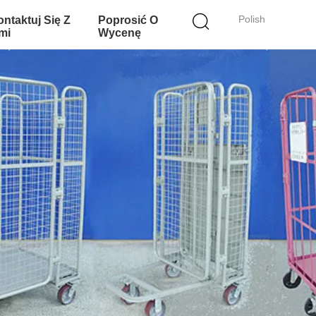
Polish
ntaktuj Się Z
Poprosić O
mi
Wycenę