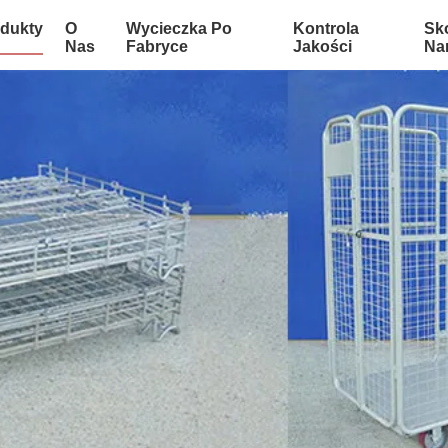
dukty
O
Wycieczka Po
Kontrola
Sko
Nas
Fabryce
Jakości
Na