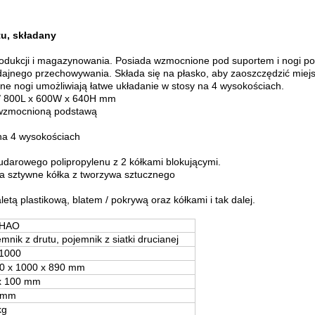
u, składany
odukcji i magazynowania.
Posiada wzmocnione pod suportem i nogi po
ydajnego przechowywania.
Składa się na płasko, aby zaoszczędzić miejs
ane nogi umożliwiają łatwe układanie w stosy na 4 wysokościach.
/ 800L x 600W x 640H mm
ze wzmocnioną podstawą
 na 4 wysokościach
darowego polipropylenu z 2 kółkami blokującymi.
a sztywne kółka z tworzywa sztucznego
ą plastikową, blatem / pokrywą oraz kółkami i tak dalej.
HAO
mnik z drutu, pojemnik z siatki drucianej
1000
0 x 1000 x 890 mm
x 100 mm
 mm
kg