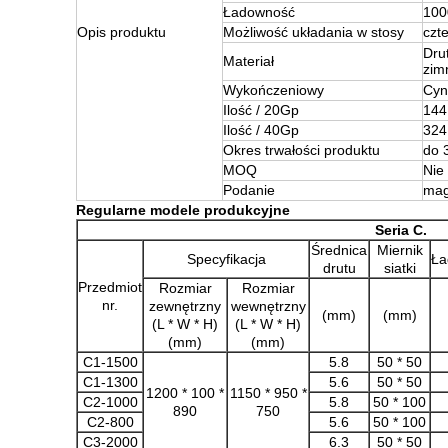
Ładowność
100
Opis produktu
Możliwość układania w stosy
czt
Dru
Materiał
zim
Wykończeniowy
Cyn
Ilość / 20Gp
144
Ilość / 40Gp
324
Okres trwałości produktu
do 
MOQ
Nie
Podanie
mag
Regularne modele produkcyjne
Seria C.
Średnica
Miernik
Specyfikacja
Ła
drutu
siatki
Przedmiot
Rozmiar
Rozmiar
nr.
zewnętrzny
wewnętrzny
(mm)
(mm)
(L * W * H)
(L * W * H)
(mm)
(mm)
C1-1500
5.8
50 * 50
C1-1300
5.6
50 * 50
1200 * 100 *
1150 * 950 *
C2-1000
5.8
50 * 100
890
750
C2-800
5.6
50 * 100
C3-2000
6.3
50 * 50