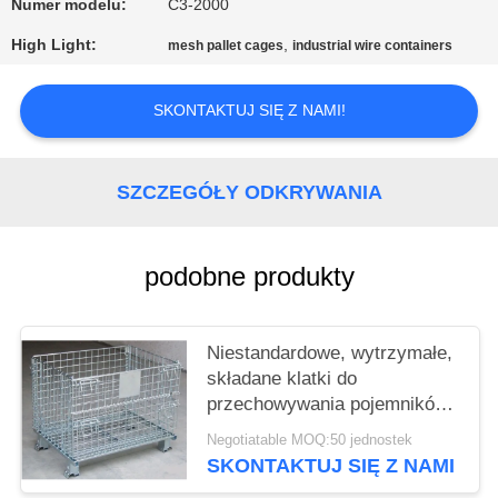
PRIVACY
Numer modelu:
C3-2000
POLICY
High Light:
,
mesh pallet cages
industrial wire containers
SKONTAKTUJ SIĘ Z NAMI!
SZCZEGÓŁY ODKRYWANIA
podobne produkty
Niestandardowe, wytrzymałe,
składane klatki do
przechowywania pojemników
z siatki drucianej z tabliczką
Negotiatable MOQ:50 jednostek
znamionową
SKONTAKTUJ SIĘ Z NAMI