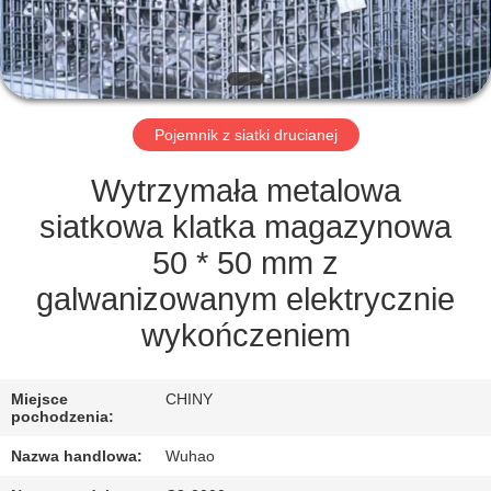
KONTROLA
JAKOŚCI
SKONTAKTUJ
Pojemnik z siatki drucianej
SIĘ
Z
Wytrzymała metalowa
NAMI
siatkowa klatka magazynowa
50 * 50 mm z
POPROSIĆ
galwanizowanym elektrycznie
O
wykończeniem
WYCENĘ
Miejsce
CHINY
pochodzenia:
SITEMAP
Nazwa handlowa:
Wuhao