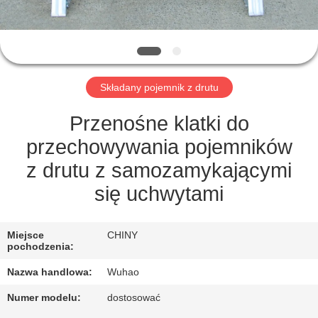
KONTROLA
JAKOŚCI
SKONTAKTUJ
Składany pojemnik z drutu
SIĘ
Z
Przenośne klatki do
NAMI
przechowywania pojemników
z drutu z samozamykającymi
POPROSIĆ
się uchwytami
O
WYCENĘ
Miejsce
CHINY
pochodzenia:
Nazwa handlowa:
Wuhao
SITEMAP
Numer modelu:
dostosować