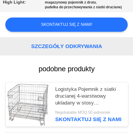
PRIVACY
High Light:
,
magazynowy pojemnik z drutu
pudełka do przechowywania z siatki drucianej
POLICY
SKONTAKTUJ SIĘ Z NAMI!
SZCZEGÓŁY ODKRYWANIA
podobne produkty
Logistyka Pojemnik z siatki
drucianej 4-warstwowy
układany w stosy
Oszczędność miejsca
Negotiatable MOQ:50 jednostek.
Wysoka widoczność dzięki
SKONTAKTUJ SIĘ Z NAMI
stopom typu europejskiego